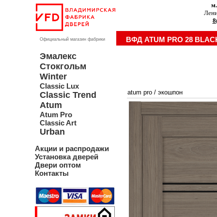
м
Лени
8
ВФД ATUM PRO 28 BLAC
Официальный магазин фабрики
Эмалекс
Стокгольм
Winter
Classic Lux
atum pro
/
экошпон
Classic Trend
Atum
Atum Pro
Classic Art
Urban
Акции и распродажи
Установка дверей
Двери оптом
Контакты