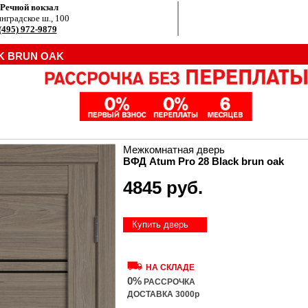
.Речной вокзал
нградское ш., 100
(495) 972-9879
K BRUN OAK
Межкомнатная дверь
ВФД Atum Pro 28 Black brun oak
4845 руб.
Купить дверь
НА СКЛАДЕ
0%
РАССРОЧКА
ДОСТАВКА 3000р