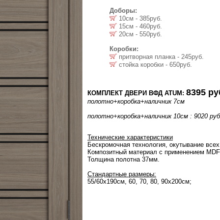
Доборы:
10см - 385руб.
15см - 460руб.
20см - 550руб.
Коробки:
притворная планка - 245руб.
стойка коробки - 650руб.
8395 ру
КОМПЛЕКТ ДВЕРИ ВФД ATUM:
полотно+коробка+наличник 7см
полотно+коробка+наличник 10см : 9020 руб
Технические характеристики
Бескромочная технология, окутывание всех
Композитный материал с применением MDF 
Толщина полотна 37мм.
Стандартные размеры:
55/60x190см, 60, 70, 80, 90х200см;