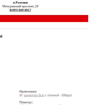
м.Раменки
Мичуринский проспект, 29
8(495) 669-8817
ой
Наличники:
каннелюр 8см
с патиной - 590руб.
Плинтус: