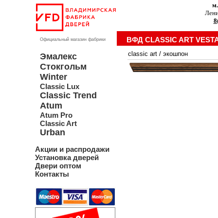
м
Лени
8
ВФД CLASSIC ART VEST
Официальный магазин фабрики
classic art
/
экошпон
Эмалекс
Стокгольм
Winter
Classic Lux
Classic Trend
Atum
Atum Pro
Classic Art
Urban
Акции и распродажи
Установка дверей
Двери оптом
Контакты