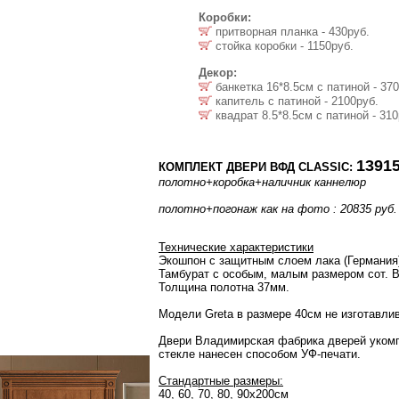
Коробки:
притворная планка - 430руб.
стойка коробки - 1150руб.
Декор:
банкетка 16*8.5см с патиной - 370
капитель с патиной - 2100руб.
квадрат 8.5*8.5см с патиной - 310
13915
КОМПЛЕКТ ДВЕРИ ВФД CLASSIC:
полотно+коробка+наличник каннелюр
полотно+погонаж как на фото : 20835 руб.
Технические характеристики
Экошпон с защитным слоем лака (Германия)
Тамбурат с особым, малым размером сот. 
Толщина полотна 37мм.
Модели Greta в размере 40см не изготавли
Двери Владимирская фабрика дверей укомпл
стекле нанесен способом УФ-печати.
Стандартные размеры:
40, 60, 70, 80, 90х200см