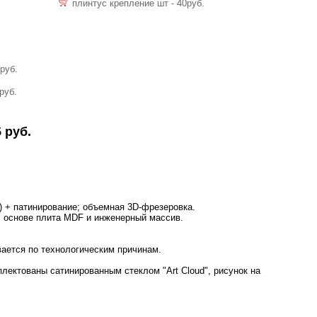
плинтус крепление шт - 40руб.
руб.
руб.
 руб.
 + патинирование; объемная 3D-фрезеровка.
В основе плита MDF и инженерный массив.
вается по технологическим причинам.
ектованы сатинированным стеклом "Art Cloud", рисунок на