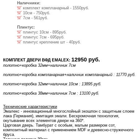
Наличники:
комплект компланарный - 1550руб.
10см - 750руб.
7см - 561руб.
Плинтус:
плинтус 10см - 895руб.
плинтус 7см - 695руб.
плинтус крепление шт - 40руб.
12950 руб.
КОМПЛЕКТ ДВЕРИ ВФД EMALEX:
полотно+коробка 32мм+наличник 7см
полотно+коробка компланарная+наличник компланарный : 11770 руб.
полотно+коробка 32мм+наличник 10см : 13895 руб.
полотно+коробка 38мм+наличник 7см : 13100 руб.
Технические характеристики
Эмалекс - инновационный многослойный экошпон с защитным слоем
лака (Германия), имитация эмали. Бескромочная технология,
окутывание всех элементов двери на 360*.
Царговая дверь. Тамбурат с особым, малым размером сот,
композитный материал с применением MDF и древесно-стружечного
бруса.