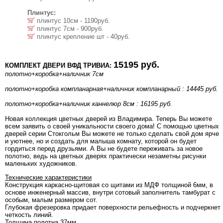
Плинтус:
плинтус 10см - 1190руб.
плинтус 7см - 900руб.
плинтус крепление шт - 40руб.
15195 руб.
КОМПЛЕКТ ДВЕРИ ВФД ТРИВИА:
полотно+коробка+наличник 7см
полотно+коробка компланарная+наличник компланарный : 14445 руб.
полотно+коробка+наличник каннелюр 8см : 16195 руб.
Новая коллекция цветных дверей из Владимира. Теперь Вы можете
всем заявить о своей уникальности своего дома! С помощью цветных
дверей серии Стокгольм Вы можете не только сделать свой дом ярче
и уютнее, но и создать для малыша комнату, которой он будет
гордиться перед друзьями. А Вы не будете переживать за новое
полотно, ведь на цветных дверях практически незаметны рисунки
маленьких художников.
Технические характеристики
Конструкция каркасно-щитовая со щитами из МДФ толщиной 6мм, в
основе инженерный массив, внутри сотовый заполнитель тамбурат с
особым, малым размером сот.
Глубокая фрезеровка придает поверхности рельефность и подчеркнет
четкость линий.
Толщина полотна 37мм.