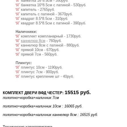
банкетка 16*8.5см - 350руб.
банкетка 16*8.5см с патиной - 530руб.
капитель - 2765руб.
капитель с патиной - 3670руб.
квадрат 8.5*8.5см - 310руб.
квадрат 8.5*8.5см с патиной - 390руб.
Наличники:
комплект компланарный - 1730руб.
каннелюр 8см
- 760руб.
каннелюр 8см с патиной - 880руб.
прямой 10см - 670руб.
прямой 7см - 560руб.
Плинтус:
плинтус 10см - 1190руб.
плинтус 7см - 900руб.
плинтус крепление шт - 40руб.
15515 руб.
КОМПЛЕКТ ДВЕРИ ВФД ЧЕСТЕР:
полотно+коробка+наличник 7см
полотно+коробка+наличник 10см : 16065 руб.
полотно+коробка+наличник каннелюр 8см : 16515 руб.
Технические характеристики